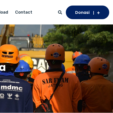
Donasi
load
Contact
na