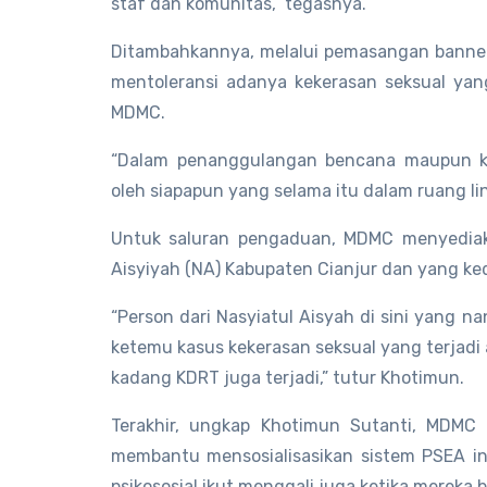
staf dan komunitas,” tegasnya.
Ditambahkannya, melalui pemasangan banner-
mentoleransi adanya kekerasan seksual yan
MDMC.
“Dalam penanggulangan bencana maupun ke
oleh siapapun yang selama itu dalam ruang l
Untuk saluran pengaduan, MDMC menyediakan
Aisyiyah (NA) Kabupaten Cianjur dan yang ke
“Person dari Nasyiatul Aisyah di sini yang 
ketemu kasus kekerasan seksual yang terjadi
kadang KDRT juga terjadi,” tutur Khotimun.
Terakhir, ungkap Khotimun Sutanti, MDMC 
membantu mensosialisasikan sistem PSEA ini
psikososial ikut menggali juga ketika mereka 