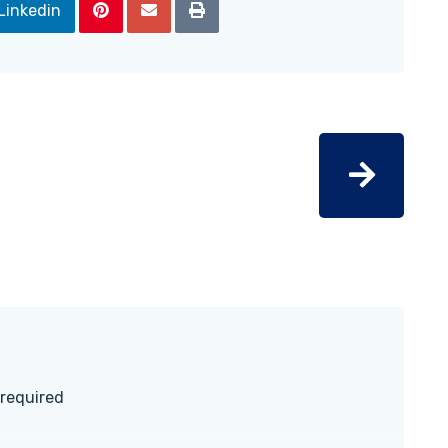
Linkedin
 required