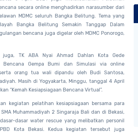
ncana secara online menghadirkan narasumber dari
lawan MDMC seluruh Bangka Belitung. Tema yang
ilayah Bangka Belitung Semakin Tanggap Dalam
ulangan bencana juga digelar oleh MDMC Ponorogo,
021 juga, TK ABA Nyai Ahmad Dahlan Kota Gede
a Bencana Gempa Bumi dan Simulasi via online
serta orang tua wali dipandu oleh Budi Santosa,
iyah. Masih di Yogyakarta, Minggu, tanggal 4 April
kan “Kemah Kesiapsiagaan Bencana Virtual”.
n kegiatan pelatihan kesiapsiagaan bersama para
 SMA Muhammadiyah 2 Singaraja Bali dan di Bekasi,
asar-dasar water rescue yang melibatkan personil
PBD Kota Bekasi. Kedua kegiatan tersebut juga