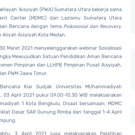
Wilayah ‘Aisyiyah (PWA) Sumatera Utara bekerja sama
ent Center (MDMC) dan Lazismu Sumatera Utara
agaan Bencana dengan tema
Psikososial dan Recovery,
 Aliyah Aisyiyah Kota Medan.
30 Maret 2021 menyelenggarakan webinar Sosialisasi
ngka Mewujudkan Satuan Pendidikan Aman Bencana
dasmen Pimpinan dan LLHPB Pimpinan Pusat Aisyiyah,
dan PWM Jawa Timur.
encana Kiai Sudjak Universitas MUhammadiyah
03 April 2021 pukul 09.00-10.30 WIB melaksanakan
madiyah 1 Kota Bengkulu. Disaat bersamaan, MDMC
klat Dasar SAR Gunung Rimba dari tanggal 1-4 April
ampung.
btu, 3 April 2021 juga melaksanakan Pelatihan