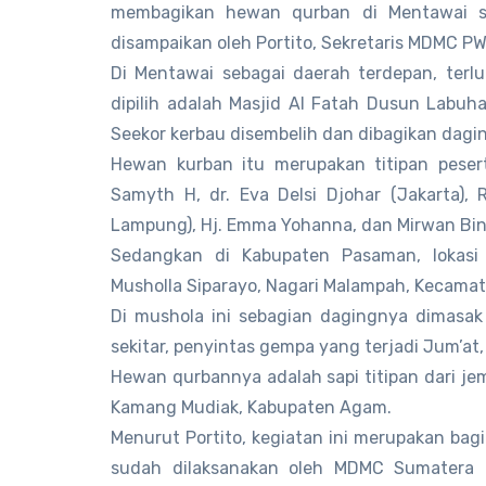
membagikan hewan qurban di Mentawai se
disampaikan oleh Portito, Sekretaris MDMC P
Di Mentawai sebagai daerah terdepan, terlu
dipilih adalah Masjid Al Fatah Dusun Labuh
Seekor kerbau disembelih dan dibagikan dag
Hewan kurban itu merupakan titipan pesert
Samyth H, dr. Eva Delsi Djohar (Jakarta),
Lampung), Hj. Emma Yohanna, dan Mirwan Bi
Sedangkan di Kabupaten Pasaman, lokas
Musholla Siparayo, Nagari Malampah, Kecamat
Di mushola ini sebagian dagingnya dimasak
sekitar, penyintas gempa yang terjadi Jum’at,
Hewan qurbannya adalah sapi titipan dari 
Kamang Mudiak, Kabupaten Agam.
Menurut Portito, kegiatan ini merupakan bag
sudah dilaksanakan oleh MDMC Sumatera 