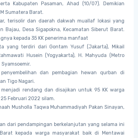
rta Kabupaten Pasaman, Ahad (10/07). Demikian
WM Sumatera Barat.
ar, terisolir dan daerah dakwah muallaf lokasi yang
an Bajau, Desa Sigapokna, Kecamatan Siberut Barat.
ingnya kepada 35 KK penerima manfaat
a yang terdiri dari Gontam Yusuf (Jakarta), Mikail
 Rahmawati Husein (Yogyakarta), H. Mahyuda (Metro
n Syamsoemir.
i penyembelihan dan pembagian hewan qurban di
an Tigo Nagari.
 menjadi rendang dan disajikan untuk 95 KK warga
 25 Februari 2022 silam.
jemaah Musholla Taqwa Muhammadiyah Pakan Sinayan,
ian dari pendampingan berkelanjutan yang selama ini
Barat kepada warga masyarakat baik di Mentawai